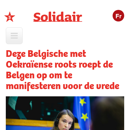
Fr
Solidair
Deze Belgische met
Oekraïense roots roept de
Belgen op om te
manifesteren voor de vrede