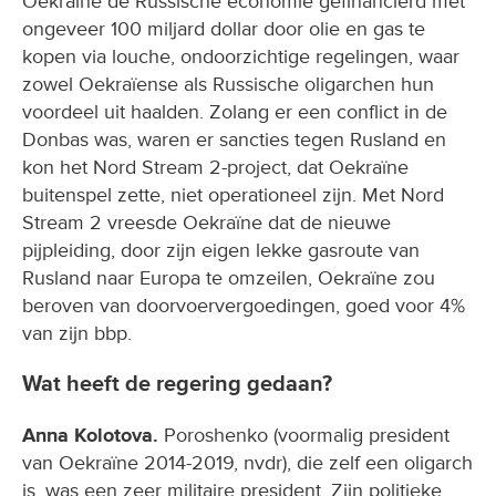
Oekraïne de Russische economie gefinancierd met
ongeveer 100 miljard dollar door olie en gas te
kopen via louche, ondoorzichtige regelingen, waar
zowel Oekraïense als Russische oligarchen hun
voordeel uit haalden. Zolang er een conflict in de
Donbas was, waren er sancties tegen Rusland en
kon het Nord Stream 2-project, dat Oekraïne
buitenspel zette, niet operationeel zijn. Met Nord
Stream 2 vreesde Oekraïne dat de nieuwe
pijpleiding, door zijn eigen lekke gasroute van
Rusland naar Europa te omzeilen, Oekraïne zou
beroven van doorvoervergoedingen, goed voor 4%
van zijn bbp.
Wat heeft de regering gedaan?
Anna Kolotova.
Poroshenko (voormalig president
van Oekraïne 2014-2019, nvdr), die zelf een oligarch
is, was een zeer militaire president. Zijn politieke