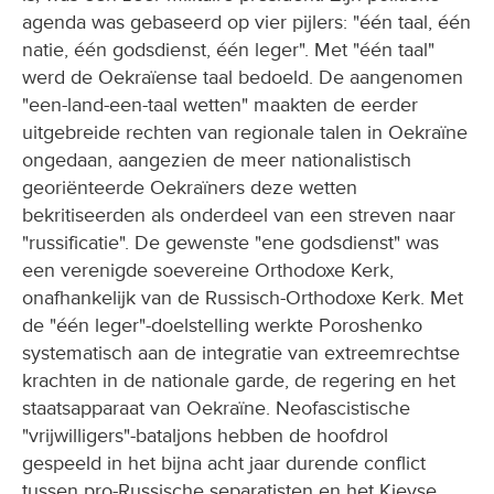
agenda was gebaseerd op vier pijlers: "één taal, één
natie, één godsdienst, één leger". Met "één taal"
werd de Oekraïense taal bedoeld. De aangenomen
"een-land-een-taal wetten" maakten de eerder
uitgebreide rechten van regionale talen in Oekraïne
ongedaan, aangezien de meer nationalistisch
georiënteerde Oekraïners deze wetten
bekritiseerden als onderdeel van een streven naar
"russificatie". De gewenste "ene godsdienst" was
een verenigde soevereine Orthodoxe Kerk,
onafhankelijk van de Russisch-Orthodoxe Kerk. Met
de "één leger"-doelstelling werkte Poroshenko
systematisch aan de integratie van extreemrechtse
krachten in de nationale garde, de regering en het
staatsapparaat van Oekraïne. Neofascistische
"vrijwilligers"-bataljons hebben de hoofdrol
gespeeld in het bijna acht jaar durende conflict
tussen pro-Russische separatisten en het Kievse