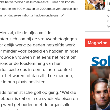
nks het verbod van de burgemeester. Binnen de kortste
i
petitie, en 800 vrouwen en 200 artsen verklaarden zich
A
d
rs, omdat ze een abortus hadden ondergaan of
e
v
Herstal, die de bijnaam “de
ten zich aan bij de vrouwenbetogingen.
Magazine
oor gelijk werk: ze deden hetzelfde werk
r minder voor betaald en hadden minder
etrouwde vrouwen niet eens het recht om
zonder de toestemming van hun
ortus paste dus in een ruimere context
: het waren tot dan altijd de mannen,
e in hun plaats beslisten.
de feministische golf op gang. “Wat die
ebben, is dat er in de syndicale eisen en
ng werd gehouden met de organisatie