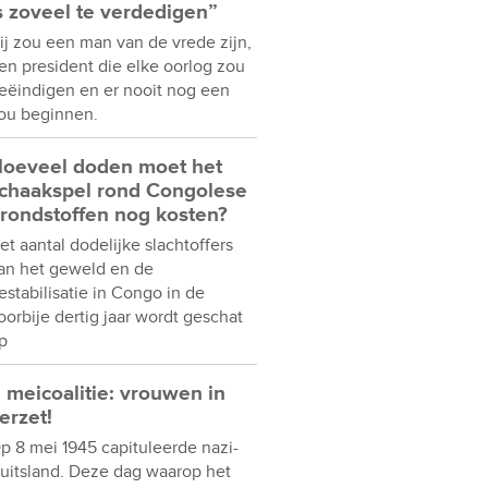
s zoveel te verdedigen”
ij zou een man van de vrede zijn,
en president die elke oorlog zou
eëindigen en er nooit nog een
ou beginnen.
oeveel doden moet het
chaakspel rond Congolese
rondstoffen nog kosten?
et aantal dodelijke slachtoffers
an het geweld en de
estabilisatie in Congo in de
oorbije dertig jaar wordt geschat
p
 meicoalitie: vrouwen in
erzet!
p 8 mei 1945 capituleerde nazi-
uitsland. Deze dag waarop het