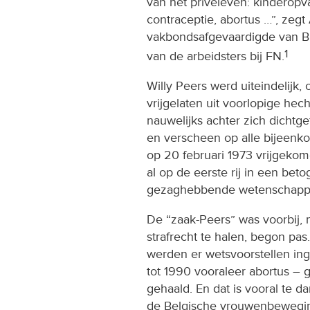
van het privéleven: kinderop
contraceptie, abortus …”, zegt 
vakbondsafgevaardigde van BB
1
van de arbeidsters bij FN.
Willy Peers werd uiteindelijk,
vrijgelaten uit voorlopige hec
nauwelijks achter zich dichtge
en verscheen op alle bijeenko
op 20 februari 1973 vrijgekome
al op de eerste rij in een beto
gezaghebbende wetenschappe
De “zaak-Peers” was voorbij, m
strafrecht te halen, begon pas
werden er wetsvoorstellen in
tot 1990 vooraleer abortus – ge
gehaald. En dat is vooral te 
de Belgische vrouwenbewegin