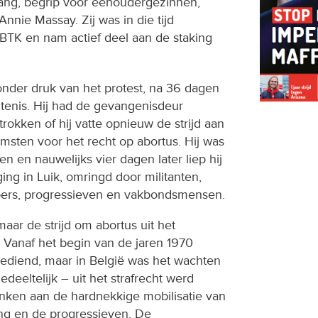
vang, begrip voor eenoudergezinnen,
Annie Massay. Zij was in die tijd
TK en nam actief deel aan de staking
 onder druk van het protest, na 36 dagen
htenis. Hij had de gevangenisdeur
trokken of hij vatte opnieuw de strijd aan
msten voor het recht op abortus. Hij was
n en nauwelijks vier dagen later liep hij
ging in Luik, omringd door militanten,
rs, progressieven en vakbondsmensen.
aar de strijd om abortus uit het
. Vanaf het begin van de jaren 1970
gediend, maar in België was het wachten
deeltelijk – uit het strafrecht werd
danken aan de hardnekkige mobilisatie van
g en de progressieven. De