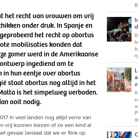
B
at het recht van vrouwen om vrij
I
hikken onder druk. In Spanje en
d
geprobeerd het recht op abortus
D
b
rote mobilisaties konden dat
b
eze zomer werd in de Amerikaanse
r
sontwerp ingediend om te
L
 in hun eentje over abortus
a
ië staat abortus nog altijd in het
z
n Malta is het simpelweg verboden.
I
c
dan ooit nodig.
o
P
017 in veel landen nog altijd verre van
s
n vrij kunnen kiezen of ze een kind al
 het gevaar bestaat dat we er flink op
C