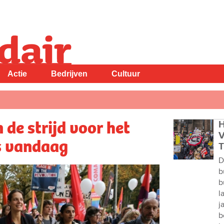
Actie
Bedrijven
Cultuur
 de strijd voor het
H
V
s vandaag
T
D
b
b
l
j
b