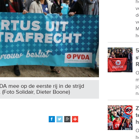
h
v
d
v
M
h
5
s
R
O
m
 mee op de eerste rij in de strijd
j
 (Foto Solidair, Dieter Boone)
n
Z
t
h
O
h