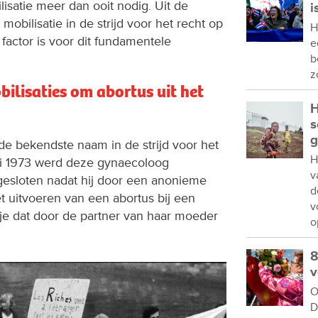
isatie meer dan ooit nodig. Uit de
i
mobilisatie in de strijd voor het recht op
H
actor is voor dit fundamentele
e
b
z
ilisaties om abortus uit het
H
s
g
 de bekendste naam in de strijd voor het
H
ari 1973 werd deze gynaecoloog
v
esloten nadat hij door een anonieme
d
 uitvoeren van een abortus bij een
v
je dat door de partner van haar moeder
o
8
v
O
D