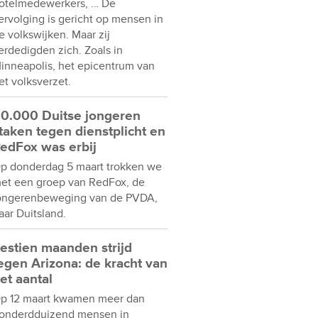
otelmedewerkers, … De
ervolging is gericht op mensen in
e volkswijken. Maar zij
erdedigden zich. Zoals in
inneapolis, het epicentrum van
et volksverzet.
0.000 Duitse jongeren
taken tegen dienstplicht en
edFox was erbij
p donderdag 5 maart trokken we
et een groep van RedFox, de
ongerenbeweging van de PVDA,
aar Duitsland.
estien maanden strijd
egen Arizona: de kracht van
et aantal
p 12 maart kwamen meer dan
onderdduizend mensen in