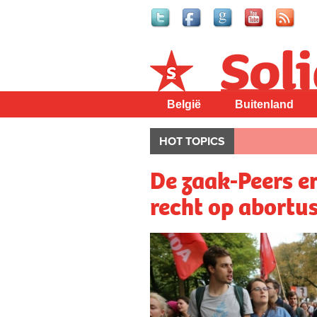
Solidair
België
Buitenland
HOT TOPICS
De zaak-Peers en
recht op abortu