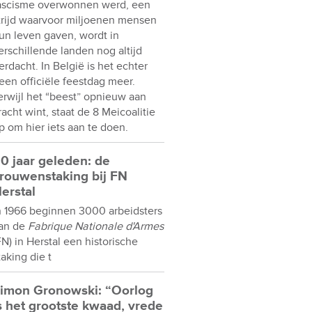
ascisme overwonnen werd, een
trijd waarvoor miljoenen mensen
un leven gaven, wordt in
erschillende landen nog altijd
erdacht. In België is het echter
een officiële feestdag meer.
erwijl het “beest” opnieuw aan
racht wint, staat de 8 Meicoalitie
p om hier iets aan te doen.
0 jaar geleden: de
rouwenstaking bij FN
erstal
n 1966 beginnen 3000 arbeidsters
an de
Fabrique Nationale d'Armes
FN) in Herstal een historische
taking die t
imon Gronowski: “Oorlog
s het grootste kwaad, vrede