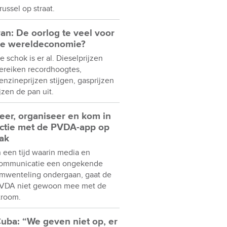
russel op straat.
ran: De oorlog te veel voor
e wereldeconomie?
e schok is er al. Dieselprijzen
ereiken recordhoogtes,
enzineprijzen stijgen, gasprijzen
ijzen de pan uit.
eer, organiseer en kom in
ctie met de PVDA-app op
ak
n een tijd waarin media en
ommunicatie een ongekende
mwenteling ondergaan, gaat de
VDA niet gewoon mee met de
troom.
uba: “We geven niet op, er