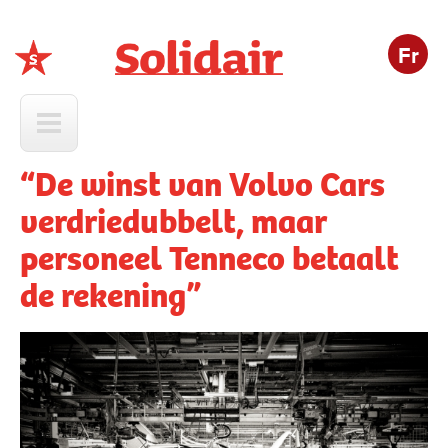
Fr
Solidair
“De winst van Volvo Cars
verdriedubbelt, maar
personeel Tenneco betaalt
de rekening”