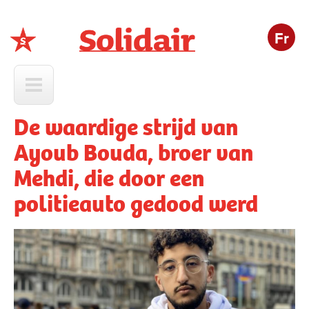
Fr
Solidair
De waardige strijd van
Ayoub Bouda, broer van
Mehdi, die door een
politieauto gedood werd