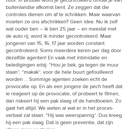
hoor. In Brussel word je gecontroleerd omdat je van
buitenlandse afkomst bent. Ze zeggen dat die
controles dienen om af te schrikken. Maar waarvan
moeten ze ons afschrikken? Geen idee. Nu ik zelf
wat ouder ben – ik ben 25 jaar – en meestal met
de auto rij, word ik minder gecontroleerd. Maar
jongeren van 15, 16, 17 jaar worden constant
gecontroleerd. Soms meerdere keren per dag door
dezelfde agenten! En vaak met intimidatie en
beledigingen erbij: “Hou je bek, ga tegen de muur
staan”, “makak”, voor de hele buurt gefouilleerd
worden … Sommige agenten zoeken echt de
provocatie op. En als een jongere de pech heeft dat
ie reageert op de provocatie, of probeert te filmen,
dan riskeert hij een pak slaag of de handboeien. Zo
gaat het altijd. We weten al wat er in het proces-
verbaal zal staan: “Hij was weerspannig”. Dus kreeg
hij een pak slaag. Dat is geen preventie, dat zijn