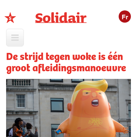
Fr
Solidair
De strijd tegen woke is één
groot afleidingsmanoeuvre