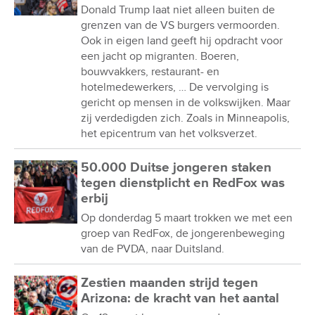
Donald Trump laat niet alleen buiten de
grenzen van de VS burgers vermoorden.
Ook in eigen land geeft hij opdracht voor
een jacht op migranten. Boeren,
bouwvakkers, restaurant- en
hotelmedewerkers, … De vervolging is
gericht op mensen in de volkswijken. Maar
zij verdedigden zich. Zoals in Minneapolis,
het epicentrum van het volksverzet.
50.000 Duitse jongeren staken
tegen dienstplicht en RedFox was
erbij
Op donderdag 5 maart trokken we met een
groep van RedFox, de jongerenbeweging
van de PVDA, naar Duitsland.
Zestien maanden strijd tegen
Arizona: de kracht van het aantal