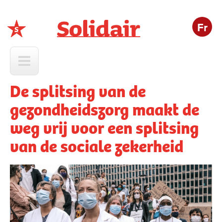
Fr
Solidair
De splitsing van de
gezondheidszorg maakt de
weg vrij voor een splitsing
van de sociale zekerheid