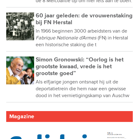
de 8 Meicoalitie op om hier iets aan te doen.
60 jaar geleden: de vrouwenstaking
bij FN Herstal
In 1966 beginnen 3000 arbeidsters van de
Fabrique Nationale d'Armes
(FN) in Herstal
een historische staking die t
Simon Gronowski: “Oorlog is het
grootste kwaad, vrede is het
grootste goed”
Als elfjarige jongen ontsnapt hij uit de
deportatietrein die hem naar een gewisse
dood in het vernietigingskamp van Auschw
Magazine