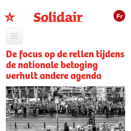
Fr
Solidair
De focus op de rellen tijdens
de nationale betoging
verhult andere agenda