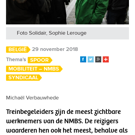
Foto Solidair, Sophie Lerouge
29 november 2018
BELGIË
Thema's
SPOOR
MOBILITEIT – NMBS
SYNDICAAL
Michaël Ver­bauwhede
Treinbegeleiders zijn de meest zichtbare
werknemers van de NMBS. De reizigers
waarderen hen ook het meest, behalve als