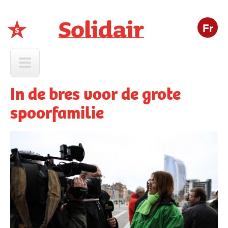
Fr
Solidair
In de bres voor de grote
spoorfamilie