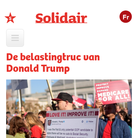
Fr
Solidair
De belastingtruc van
Donald Trump