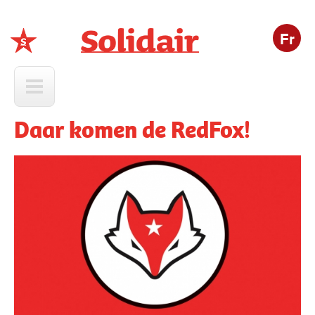
Fr
Solidair
Daar komen de RedFox!