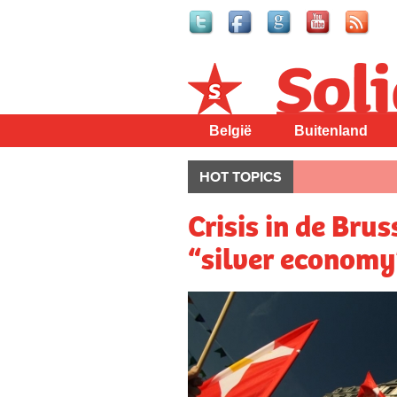
Solidair
België
Buitenland
HOT TOPICS
Crisis in de Brus
“silver economy”