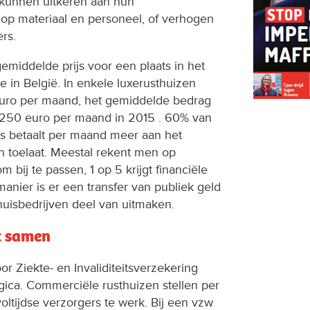
kunnen uitkeren aan hun
op materiaal en personeel, of verhogen
rs.
gemiddelde prijs voor een plaats in het
 in België. In enkele luxerusthuizen
uro per maand, het gemiddelde bedrag
 1250 euro per maand in 2015 . 60% van
s betaalt per maand meer aan het
en toelaat. Meestal rekent men op
m bij te passen, 1 op 5 krijgt financiële
nier is er een transfer van publiek geld
thuisbedrijven deel van uitmaken.
t samen
oor Ziekte- en Invaliditeitsverzekering
ogica. Commerciële rusthuizen stellen per
tijdse verzorgers te werk. Bij een vzw