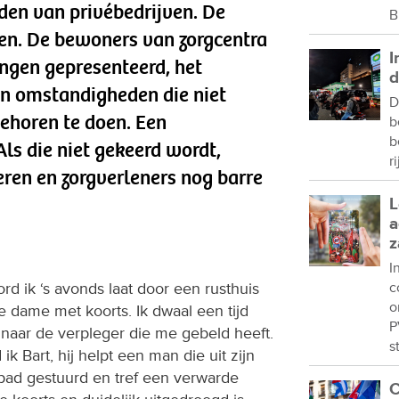
den van privébedrijven. De
B
len. De bewoners van zorgcentra
I
ingen gepresenteerd, het
d
n omstandigheden die niet
D
behoren te doen. Een
b
b
ls die niet gekeerd wordt,
r
en en zorgverleners nog barre
L
a
z
I
 ik ‘s avonds laat door een rusthuis
c
o
 dame met koorts. Ik dwaal een tijd
P
naar de verpleger die me gebeld heeft.
s
k Bart, hij helpt een man die uit zijn
p pad gestuurd en tref een verwarde
C