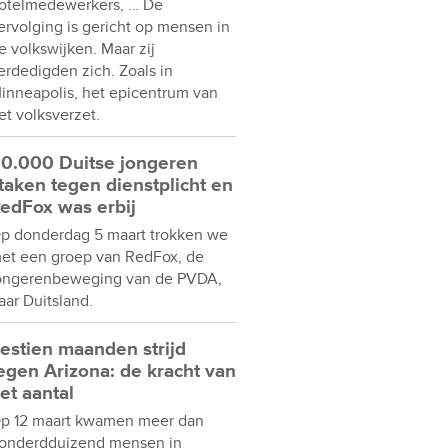
otelmedewerkers, … De
ervolging is gericht op mensen in
e volkswijken. Maar zij
erdedigden zich. Zoals in
inneapolis, het epicentrum van
et volksverzet.
0.000 Duitse jongeren
taken tegen dienstplicht en
edFox was erbij
p donderdag 5 maart trokken we
et een groep van RedFox, de
ongerenbeweging van de PVDA,
aar Duitsland.
estien maanden strijd
egen Arizona: de kracht van
et aantal
p 12 maart kwamen meer dan
onderdduizend mensen in