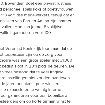
43. Bovendien doet een privaat rusthuis
 personeel zoals koks of poetsvrouwen.
 13 voltijdse medewerkers, terwijl dat er
genissen van Bart en Amina zijn jammer
allen. Hoe kan je met 8 voltijdse
aliteit garanderen voor 100
het Verenigd Koninkrijk toont aan dat de
iet toepasbaar zijn op de zorg voor
hcare was een grote speler met 31.000
bedrijf sloot in 2011 plots de deuren. De
e vrees bestond dat te veel fragiele
re instellingen niet zouden overleven.
nde jaren nochtans grote winsten
lle expansie en te weinig interne
 meer garanderen voor een betaalbare
esteerders om op korte termijn winst te