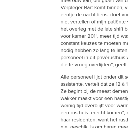
mevrouw aan, die gloeit van de
Verpleger Bart komt binnen, ve
eentje de nachtdienst doet vo
niet vertellen of mijn patiën
het overleg met de late shift 
voor kamer 201”, meer tijd was 
constant keuzes te moeten ma
nodig hebben zo lang te late
personeel in dit privérusthuis
die te vroeg overlijden”, geeft 
Alle personeel lijdt onder dit s
assistente, vertelt dat ze 12 
Ze begint bij de meest demen
wakker maakt voor een haastig
weinig tijd overblijft voor warm
een rusthuis terecht komen”,
haar residenten, want het rus
niet geschikt is om haren mee