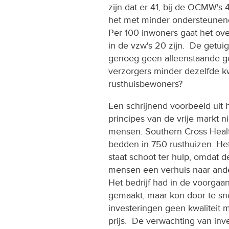
zijn dat er 41, bij de OCMW's 
het met minder ondersteunend
Per 100 inwoners gaat het over
in de vzw's 20 zijn. De getui
genoeg geen alleenstaande gev
verzorgers minder dezelfde kw
rusthuisbewoners?
Een schrijnend voorbeeld uit 
principes van de vrije markt n
mensen. Southern Cross Healt
bedden in 750 rusthuizen. Het 
staat schoot ter hulp, omdat d
mensen een verhuis naar ande
Het bedrijf had in de voorgaa
gemaakt, maar kon door te sne
investeringen geen kwaliteit
prijs. De verwachting van inv