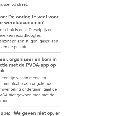
russel op straat.
ran: De oorlog te veel voor
e wereldeconomie?
e schok is er al. Dieselprijzen
ereiken recordhoogtes,
enzineprijzen stijgen, gasprijzen
ijzen de pan uit.
eer, organiseer en kom in
ctie met de PVDA-app op
ak
n een tijd waarin media en
ommunicatie een ongekende
mwenteling ondergaan, gaat de
VDA niet gewoon mee met de
troom.
uba: “We geven niet op, er