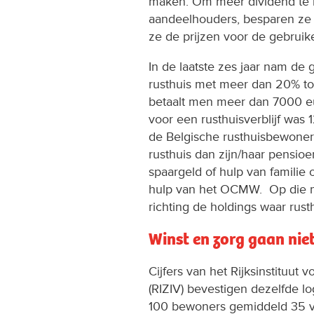
maken. Om meer dividend te 
aandeelhouders, besparen ze 
ze de prijzen voor de gebruike
In de laatste zes jaar nam de 
rusthuis met meer dan 20% toe
betaalt men meer dan 7000 e
voor een rusthuisverblijf was
de Belgische rusthuisbewoner
rusthuis dan zijn/haar pensio
spaargeld of hulp van familie o
hulp van het OCMW. Op die ma
richting de holdings waar rus
Winst en zorg gaan nie
Cijfers van het Rijksinstituut v
(RIZIV) bevestigen dezelfde l
100 bewoners gemiddeld 35 vol