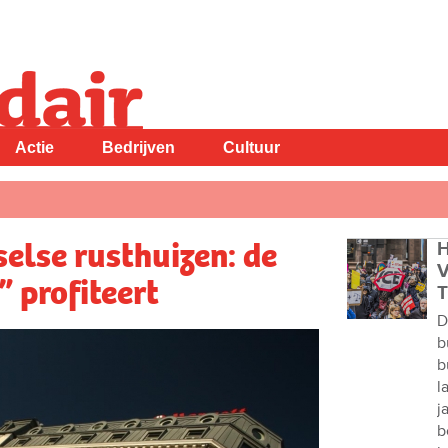
Actie
Bedrijven
Cultuur
selse rusthuizen: de
H
V
 profiteert
T
D
b
b
l
j
b