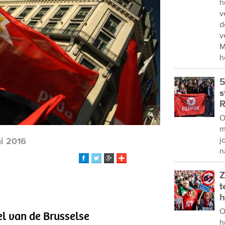
h
v
d
v
M
h
5
s
R
O
m
j
ni 2016
n
Z
t
h
O
el van de Brusselse
h