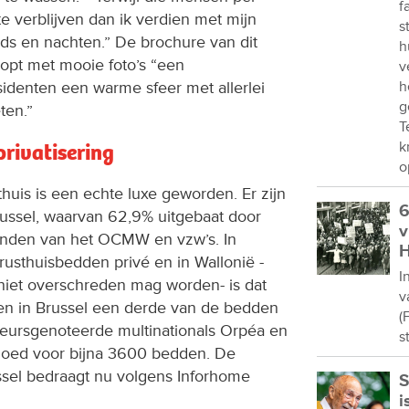
f
 verblijven dan ik verdien met mijn
s
ds en nachten.” De brochure van dit
h
opt met mooie foto’s “een
v
denten een warme sfeer met allerlei
h
g
ten.”
T
k
privatisering
o
thuis is een echte luxe geworden. Er zijn
6
ussel, waarvan 62,9% uitgebaat door
v
 handen van het OCMW en vzw’s. In
H
rusthuisbedden privé en in Wallonië -
I
et overschreden mag worden- is dat
v
en in Brussel een derde van de bedden
(
 beursgenoteerde multinationals Orpéa en
s
goed voor bijna 3600 bedden. De
ssel bedraagt nu volgens Inforhome
S
i