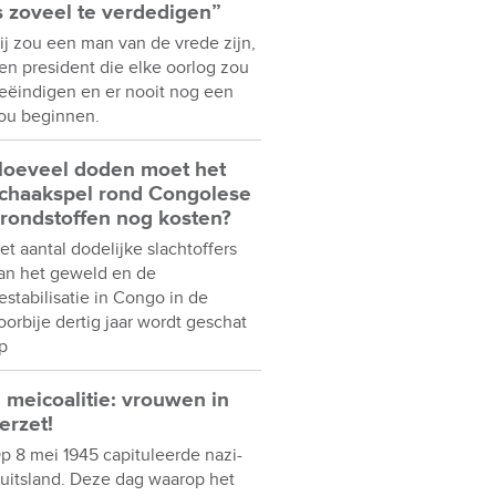
s zoveel te verdedigen”
ij zou een man van de vrede zijn,
en president die elke oorlog zou
eëindigen en er nooit nog een
ou beginnen.
oeveel doden moet het
chaakspel rond Congolese
rondstoffen nog kosten?
et aantal dodelijke slachtoffers
an het geweld en de
estabilisatie in Congo in de
oorbije dertig jaar wordt geschat
p
 meicoalitie: vrouwen in
erzet!
p 8 mei 1945 capituleerde nazi-
uitsland. Deze dag waarop het