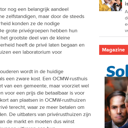
i
ctor nog een belangrijk aandeel
A
ine zelfstandigen, maar door de steeds
d
rheid konden ze de nodige
e
 De grote privégroepen hebben hun
v
het grootste deel van de kleine
erheid heeft de privé laten begaan en
Magazine
uizen een laboratorium voor
 ouderen wordt in de huidige
als een zware kost. Een OCMW-rusthuis
t van een gemeente, maar voorziet wel
n voor een prijs die betaalbaar is voor
kort aan plaatsen in OCMW-rusthuizen
rivé terecht, waar ze meer betalen om
n. De uitbaters van privérusthuizen zijn
an de markt en moeten dus winst