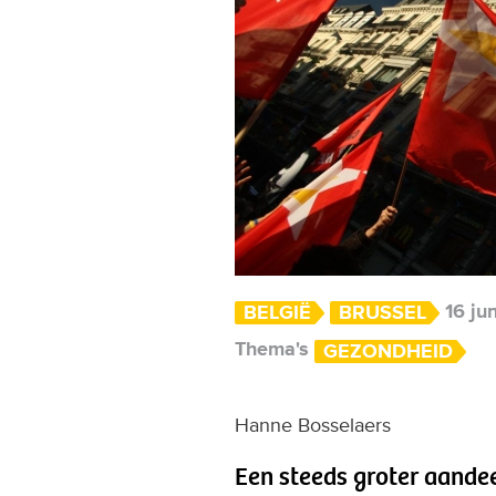
16 ju
BELGIË
BRUSSEL
Thema's
GEZONDHEID
Hanne Bosselaers
Een steeds groter aande