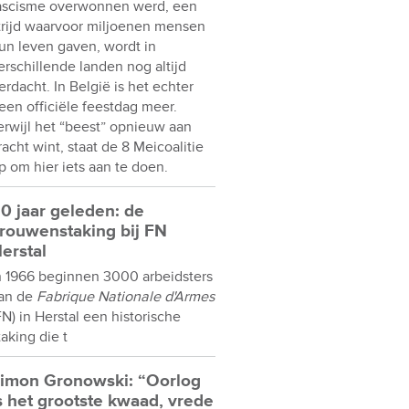
ascisme overwonnen werd, een
trijd waarvoor miljoenen mensen
un leven gaven, wordt in
erschillende landen nog altijd
erdacht. In België is het echter
een officiële feestdag meer.
erwijl het “beest” opnieuw aan
racht wint, staat de 8 Meicoalitie
p om hier iets aan te doen.
0 jaar geleden: de
rouwenstaking bij FN
erstal
n 1966 beginnen 3000 arbeidsters
an de
Fabrique Nationale d'Armes
FN) in Herstal een historische
taking die t
imon Gronowski: “Oorlog
s het grootste kwaad, vrede