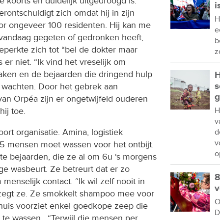
 koorts en duidelijk uitgedroogd is.
i
rontschuldigt zich omdat hij in zijn
H
or ongeveer 100 residenten. Hij kan me
e
te vandaag gegeten of gedronken heeft,
b
beperkte zich tot “bel de dokter maar
z
er niet. “Ik vind het vreselijk om
ken en de bejaarden die dringend hulp
H
s
n wachten. Door het gebrek aan
g
 van Orpéa zijn er ongetwijfeld ouderen
hij toe.
H
v
oort organisatie. Amina, logistiek
d
v
à 15 mensen moet wassen voor het ontbijt.
o
te bejaarden, die ze al om 6u ‘s morgens
e wasbeurt. Ze betreurt dat er zo
8
 menselijk contact. “Ik wil zelf nooit in
v
 zegt ze. Ze smokkelt shampoo mee voor
O
thuis voorziet enkel goedkope zeep die
D
 te wassen. “Terwijl die mensen per