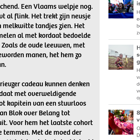
i
ochend. Een Vlaams welpje nog.
H
 al flink. Het trekt zijn neusje
e
jn melkwitte tandjes zien. Het
b
z
melen al met kordaat bedoelde
. Zoals de oude leeuwen, met
H
 geworden manen, het hem zo
s
g
n.
H
v
lorieuzer cadeau kunnen denken
d
v
didaat met overweldigende
o
ot kapitein van een stuurloos
an Blok over Belang tot
8
v
it. Voor hem het laatste cohort
O
te temmen. Met de moed der
D