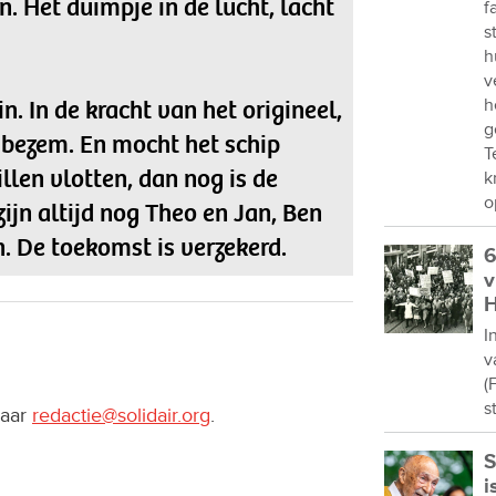
 Het duimpje in de lucht, lacht
f
s
h
v
n. In de kracht van het origineel,
h
g
 bezem. En mocht het schip
T
llen vlotten, dan nog is de
k
o
zijn altijd nog Theo en Jan, Ben
. De toekomst is verzekerd.
6
v
H
I
v
(
s
naar
redactie@solidair.org
.
S
i