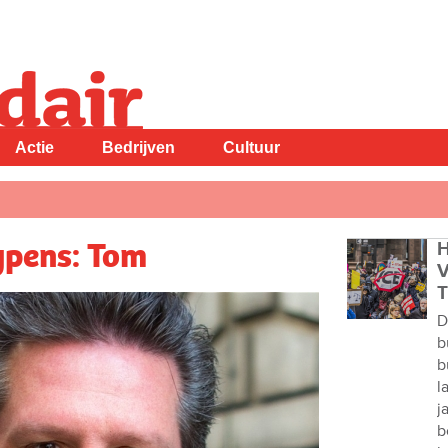
Actie
Bedrijven
Cultuur
ypens: Tom
H
V
T
D
b
b
l
j
b