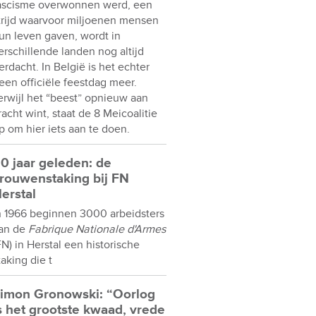
ascisme overwonnen werd, een
trijd waarvoor miljoenen mensen
un leven gaven, wordt in
erschillende landen nog altijd
erdacht. In België is het echter
een officiële feestdag meer.
erwijl het “beest” opnieuw aan
racht wint, staat de 8 Meicoalitie
p om hier iets aan te doen.
0 jaar geleden: de
rouwenstaking bij FN
erstal
n 1966 beginnen 3000 arbeidsters
an de
Fabrique Nationale d'Armes
FN) in Herstal een historische
taking die t
imon Gronowski: “Oorlog
s het grootste kwaad, vrede