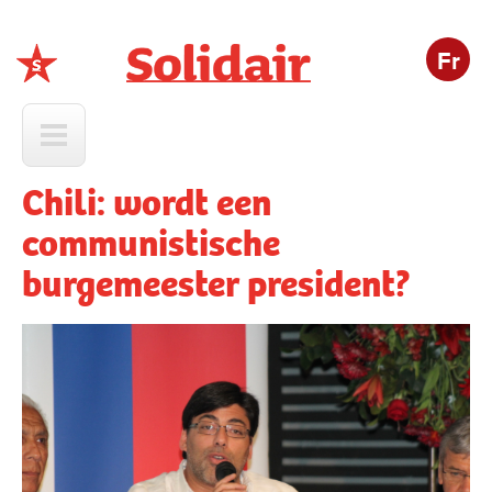
Fr
Solidair
Chili: wordt een
communistische
burgemeester president?