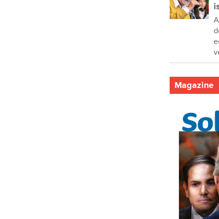
i
A
d
e
v
Magazine