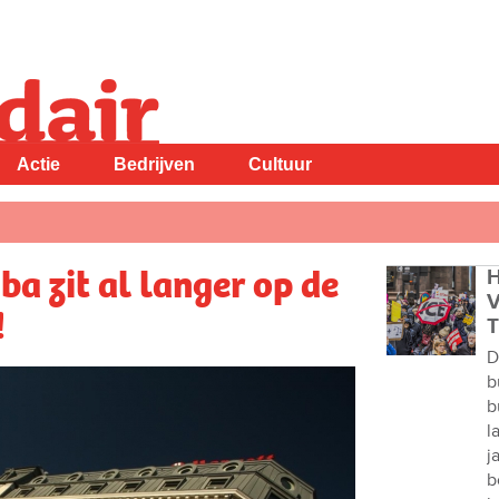
Actie
Bedrijven
Cultuur
ba zit al langer op de
H
V
!
T
D
b
b
l
j
b