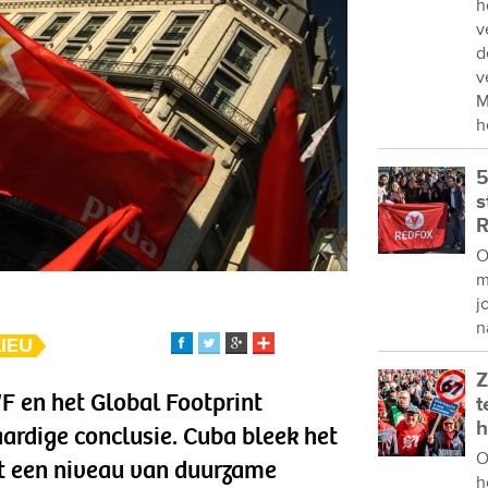
h
v
d
v
M
h
5
s
R
O
m
j
n
LIEU
Z
 en het Global Footprint
t
h
rdige conclusie. Cuba bleek het
O
at een niveau van duurzame
h