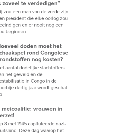
s zoveel te verdedigen”
ij zou een man van de vrede zijn,
en president die elke oorlog zou
eëindigen en er nooit nog een
ou beginnen.
oeveel doden moet het
chaakspel rond Congolese
rondstoffen nog kosten?
et aantal dodelijke slachtoffers
an het geweld en de
estabilisatie in Congo in de
oorbije dertig jaar wordt geschat
p
 meicoalitie: vrouwen in
erzet!
p 8 mei 1945 capituleerde nazi-
uitsland. Deze dag waarop het