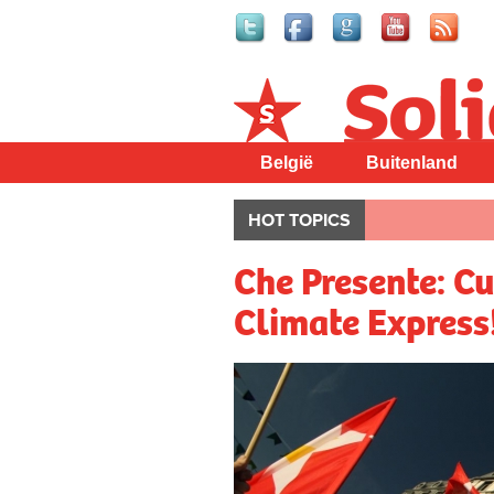
Solidair
België
Buitenland
HOT TOPICS
Che Presente: Cu
Climate Express