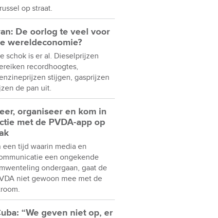
russel op straat.
ran: De oorlog te veel voor
e wereldeconomie?
e schok is er al. Dieselprijzen
ereiken recordhoogtes,
enzineprijzen stijgen, gasprijzen
ijzen de pan uit.
eer, organiseer en kom in
ctie met de PVDA-app op
ak
n een tijd waarin media en
ommunicatie een ongekende
mwenteling ondergaan, gaat de
VDA niet gewoon mee met de
troom.
uba: “We geven niet op, er