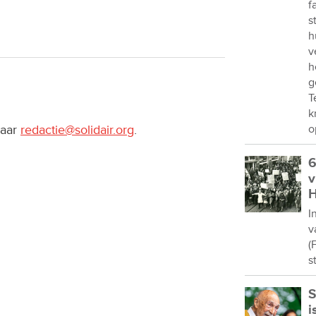
f
s
h
v
h
g
T
k
naar
redactie@solidair.org
.
o
6
v
H
I
v
(
s
S
i