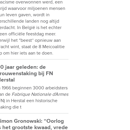
ascisme overwonnen werd, een
trijd waarvoor miljoenen mensen
un leven gaven, wordt in
erschillende landen nog altijd
erdacht. In België is het echter
een officiële feestdag meer.
erwijl het “beest” opnieuw aan
racht wint, staat de 8 Meicoalitie
p om hier iets aan te doen.
0 jaar geleden: de
rouwenstaking bij FN
erstal
n 1966 beginnen 3000 arbeidsters
an de
Fabrique Nationale d'Armes
FN) in Herstal een historische
taking die t
imon Gronowski: “Oorlog
s het grootste kwaad, vrede