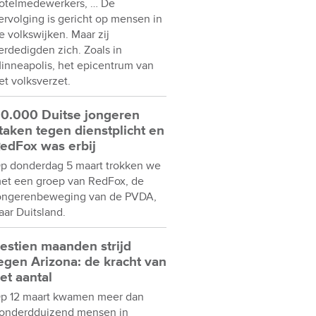
otelmedewerkers, … De
ervolging is gericht op mensen in
e volkswijken. Maar zij
erdedigden zich. Zoals in
inneapolis, het epicentrum van
et volksverzet.
0.000 Duitse jongeren
taken tegen dienstplicht en
edFox was erbij
p donderdag 5 maart trokken we
et een groep van RedFox, de
ongerenbeweging van de PVDA,
aar Duitsland.
estien maanden strijd
egen Arizona: de kracht van
et aantal
p 12 maart kwamen meer dan
onderdduizend mensen in