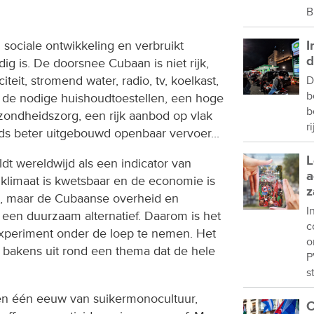
B
sociale ontwikkeling en verbruikt
I
d
dig is. De doorsnee Cubaan is niet rijk,
iteit, stromend water, radio, tv, koelkast,
D
b
, de nodige huishoudtoestellen, een hoge
b
zondheidszorg, een rijk aanbod op vlak
r
eds beter uitgebouwd openbaar vervoer...
L
dt wereldwijd als een indicator van
a
limaat is kwetsbaar en de economie is
z
d, maar de Cubaanse overheid en
I
en duurzaam alternatief. Daarom is het
c
xperiment onder de loep te nemen. Het
o
et bakens uit rond een thema dat de hele
P
s
en één eeuw van suikermonocultuur,
C