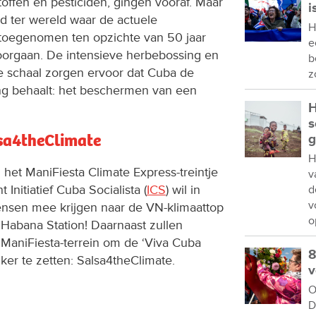
ffen en pesticiden, gingen vooraf. Maar
i
d ter wereld waar de actuele
H
 toegenomen ten opzichte van 50 jaar
e
 doorgaan. De intensieve herbebossing en
b
e schaal zorgen ervoor dat Cuba de
z
ng behaalt: het beschermen van een
H
s
lsa4theClimate
g
H
 het ManiFiesta Climate Express-treintje
v
Initiatief Cuba Socialista (
ICS
) wil in
d
v
nsen mee krijgen naar de VN-klimaattop
o
in Habana Station! Daarnaast zullen
 ManiFiesta-terrein om de ‘Viva Cuba
8
ker te zetten: Salsa4theClimate.
v
O
D