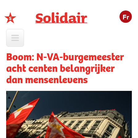
Fr
Solidair
Boom: N-VA-burgemeester
acht centen belangrijker
dan mensenlevens