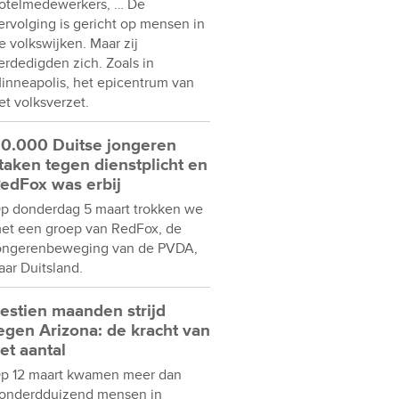
otelmedewerkers, … De
ervolging is gericht op mensen in
e volkswijken. Maar zij
erdedigden zich. Zoals in
inneapolis, het epicentrum van
et volksverzet.
0.000 Duitse jongeren
taken tegen dienstplicht en
edFox was erbij
p donderdag 5 maart trokken we
et een groep van RedFox, de
ongerenbeweging van de PVDA,
aar Duitsland.
estien maanden strijd
egen Arizona: de kracht van
et aantal
p 12 maart kwamen meer dan
onderdduizend mensen in