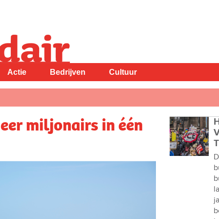
Actie
Bedrijven
Cultuur
eer miljonairs in één
H
V
T
D
b
b
l
j
b