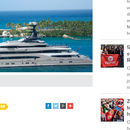
h
v
d
v
M
h
5
s
R
O
m
j
n
Z
OM
t
h
O
h