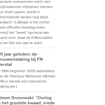
ascisme overwonnen werd, een
trijd waarvoor miljoenen mensen
un leven gaven, wordt in
erschillende landen nog altijd
erdacht. In België is het echter
een officiële feestdag meer.
erwijl het “beest” opnieuw aan
racht wint, staat de 8 Meicoalitie
p om hier iets aan te doen.
0 jaar geleden: de
rouwenstaking bij FN
erstal
n 1966 beginnen 3000 arbeidsters
an de
Fabrique Nationale d'Armes
FN) in Herstal een historische
taking die t
imon Gronowski: “Oorlog
s het grootste kwaad, vrede