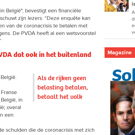
i
in België", bevestigt een financiële
A
arschuwt zijn lezers: “Deze enquête kan
d
n van de coronacrisis te betalen met
e
v
gens. De PVDA heeft al een wetsvoorstel
”
Magazine
VDA dat ook in het buitenland
 België.
Als de rijken geen
belasting betalen,
 Franse
betaalt het volk
België, in
lië; overal
en een
 schulden die de coronacrisis met zich