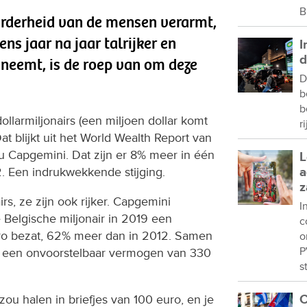
B
erderheid van de mensen verarmt,
s jaar na jaar talrijker en
I
d
eneemt, is de roep van om deze
D
b
b
ollarmiljonairs (een miljoen dollar komt
r
t blijkt uit het World Wealth Report van
au Capgemini. Dat zijn er 8% meer in één
L
. Een indrukwekkende stijging.
a
z
irs, ze zijn ook rijker. Capgemini
I
Belgische miljonair in 2019 een
c
ro bezat, 62% meer dan in 2012. Samen
o
P
s een onvoorstelbaar vermogen van 330
s
zou halen in briefjes van 100 euro, en je
C