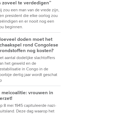
s zoveel te verdedigen”
ij zou een man van de vrede zijn,
en president die elke oorlog zou
eëindigen en er nooit nog een
ou beginnen.
oeveel doden moet het
chaakspel rond Congolese
rondstoffen nog kosten?
et aantal dodelijke slachtoffers
an het geweld en de
estabilisatie in Congo in de
oorbije dertig jaar wordt geschat
p
 meicoalitie: vrouwen in
erzet!
p 8 mei 1945 capituleerde nazi-
uitsland. Deze dag waarop het