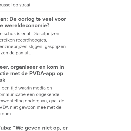
russel op straat.
ran: De oorlog te veel voor
e wereldeconomie?
e schok is er al. Dieselprijzen
ereiken recordhoogtes,
enzineprijzen stijgen, gasprijzen
ijzen de pan uit.
eer, organiseer en kom in
ctie met de PVDA-app op
ak
n een tijd waarin media en
ommunicatie een ongekende
mwenteling ondergaan, gaat de
VDA niet gewoon mee met de
troom.
uba: “We geven niet op, er