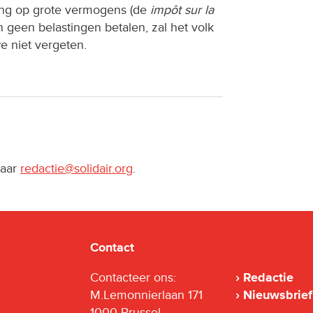
ting op grote vermogens (de
impôt sur la
en geen belastingen betalen, zal het volk
 niet vergeten.
naar
redactie@solidair.org
.
Contact
Contacteer ons:
Redactie
M.Lemonnierlaan 171
Nieuwsbrief
1000 Brussel