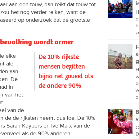
i
kaar aan een touw, dan reikt dat touw tot
 zou het nog verder reiken, want de
H
e
aseerd op onderzoek dat de grootste
b
z
 bevolking wordt armer
H
s
e elke
De 10% rijkste
g
ntrale
mensen bezitten
H
den aan
bijna net zoveel als
v
rden. De
d
de andere 90%
had in
v
om van het
o
at
eel van de
8
 van de de rijksten neemt dus toe. De 10%
v
ens Sarah Kuypers en Ive Marx van de
O
 evenveel als de 90% anderen.
D