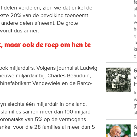
f
jf delen verdelen, zien we dat enkel de
s
jkste 20% van de bevolking toeneemt
h
v
vier andere delen afneemt. De grote
h
ordt dus armer.
g
T
t, maar ook de roep om hen te
k
o
n ook miljardairs. Volgens journalist Ludwig
6
euwe miljardair bij: Charles Beauduin,
v
hinefabrikant Vandewiele en de Barco-
H
I
v
n slechts één miljardair in ons land.
(
rsfamilies samen meer dan 100 miljard
s
coronataks van 5% op de vermogens
nkel voor die 28 families al meer dan 5
S
i