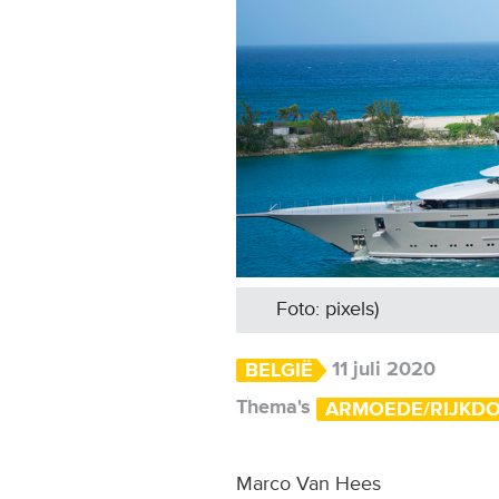
Foto: pixels)
11 juli 2020
BELGIË
Thema's
ARMOEDE/RIJKD
Marco Van Hees