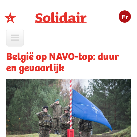
Fr
Solidair
België op NAVO-top: duur
en gevaarlijk