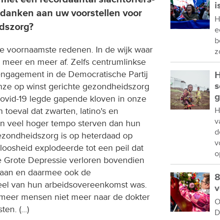
i
 danken aan uw voorstellen voor
H
dszorg?
e
b
de voornaamste redenen. In de wijk waar
z
 meer en meer af. Zelfs centrumlinkse
engagement in de Democratische Partij
H
s
onze op winst gerichte gezondheidszorg
g
 Covid-19 legde gapende kloven in onze
H
 toeval dat zwarten, latino's en
v
n veel hoger tempo sterven dan hun
d
zondheidszorg is op heterdaad op
v
loosheid explodeerde tot een peil dat
o
de Grote Depressie verloren bovendien
aan en daarmee ook de
8
eel van hun arbeidsovereenkomst was.
v
 meer mensen niet meer naar de dokter
O
ten. (...)
D