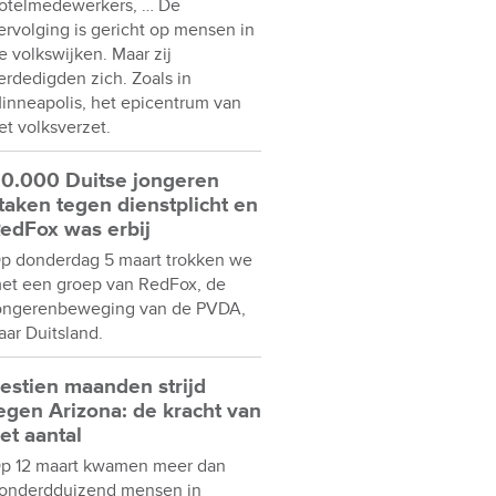
otelmedewerkers, … De
ervolging is gericht op mensen in
e volkswijken. Maar zij
erdedigden zich. Zoals in
inneapolis, het epicentrum van
et volksverzet.
0.000 Duitse jongeren
taken tegen dienstplicht en
edFox was erbij
p donderdag 5 maart trokken we
et een groep van RedFox, de
ongerenbeweging van de PVDA,
aar Duitsland.
estien maanden strijd
egen Arizona: de kracht van
et aantal
p 12 maart kwamen meer dan
onderdduizend mensen in