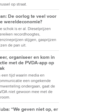
russel op straat.
ran: De oorlog te veel voor
e wereldeconomie?
e schok is er al. Dieselprijzen
ereiken recordhoogtes,
enzineprijzen stijgen, gasprijzen
ijzen de pan uit.
eer, organiseer en kom in
ctie met de PVDA-app op
ak
n een tijd waarin media en
ommunicatie een ongekende
mwenteling ondergaan, gaat de
VDA niet gewoon mee met de
troom.
uba: “We geven niet op, er