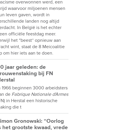
ascisme overwonnen werd, een
trijd waarvoor miljoenen mensen
un leven gaven, wordt in
erschillende landen nog altijd
erdacht. In België is het echter
een officiële feestdag meer.
erwijl het “beest” opnieuw aan
racht wint, staat de 8 Meicoalitie
p om hier iets aan te doen.
0 jaar geleden: de
rouwenstaking bij FN
erstal
n 1966 beginnen 3000 arbeidsters
an de
Fabrique Nationale d'Armes
FN) in Herstal een historische
taking die t
imon Gronowski: “Oorlog
s het grootste kwaad, vrede