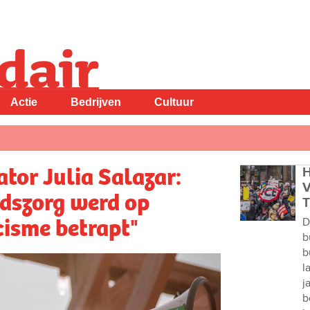
Actie
Bedrijven
Cultuur
tor Julia Salazar:
H
V
dszorg werd op
T
cisme betrapt"
D
b
b
l
j
b