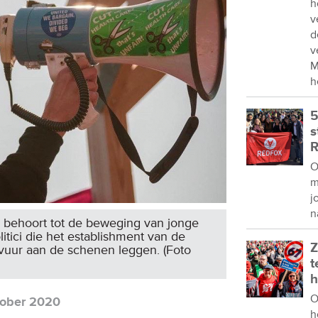
h
v
d
v
M
h
5
s
R
O
m
j
n
en behoort tot de beweging van jonge
itici die het establishment van de
Z
 vuur aan de schenen leggen. (Foto
t
h
O
tober 2020
h