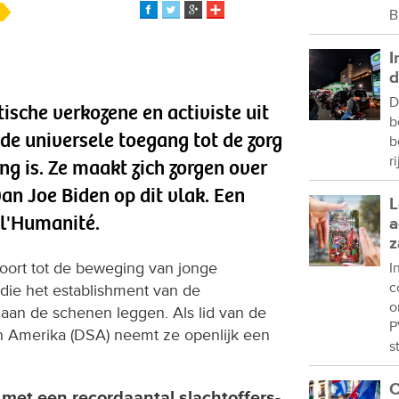
B
I
d
D
stische verkozene en activiste uit
b
de universele toegang tot de zorg
b
r
g is. Ze maakt zich zorgen over
an Joe Biden op dit vlak. Een
L
 l'Humanité.
a
z
ehoort tot de beweging van jonge
I
c
i die het establishment van de
o
 aan de schenen leggen. Als lid van de
P
n Amerika (DSA) neemt ze openlijk een
s
C
 met een recordaantal slachtoffers-