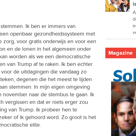
i
A
d
e
 stemmen. Ik ben er immers van
v
or een openbaar gezondheidssysteem met
zorg, voor gratis onderwijs en voor een
on en de lonen in het algemeen onder
Magazine
kan worden als we een democratische
en van Trump af te raken. Ik ben echter
t voor de uitdagingen die vandaag zo
teken, degenen die het meest te lijden
gaan stemmen. In mijn eigen omgeving
in november naar de stembus te gaan. Ik
h vergissen en dat er niets erger zou
ing van Trump. Ik probeer hen te
zeker of ik gehoord word. Zo groot is het
ocratische elite.