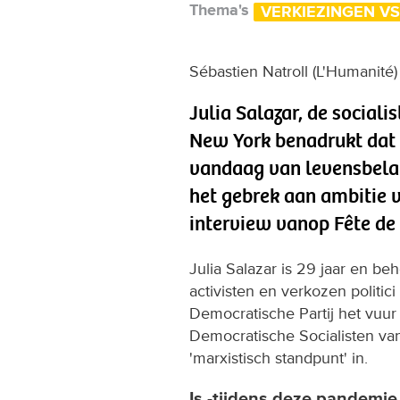
Thema's
VERKIEZINGEN VS
Sébastien Natroll (L'Humanité)
Julia Salazar, de sociali
New York benadrukt dat 
vandaag van levensbelan
het gebrek aan ambitie v
interview vanop Fête de
Julia Salazar is 29 jaar en b
activisten en verkozen politic
Democratische Partij het vuur
Democratische Socialisten va
'marxistisch standpunt' in.
Is -tijdens deze pandemie