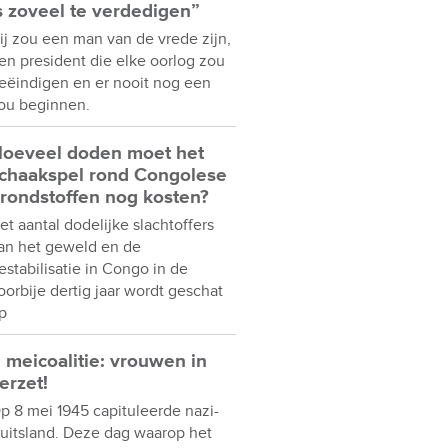
s zoveel te verdedigen”
ij zou een man van de vrede zijn,
en president die elke oorlog zou
eëindigen en er nooit nog een
ou beginnen.
oeveel doden moet het
chaakspel rond Congolese
rondstoffen nog kosten?
et aantal dodelijke slachtoffers
an het geweld en de
estabilisatie in Congo in de
oorbije dertig jaar wordt geschat
p
 meicoalitie: vrouwen in
erzet!
p 8 mei 1945 capituleerde nazi-
uitsland. Deze dag waarop het