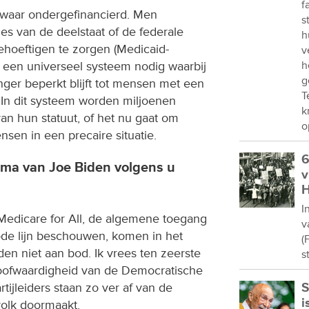
f
zwaar ondergefinancierd. Men
s
es van de deelstaat of de federale
h
hoeftigen te zorgen (Medicaid-
v
h
 een universeel systeem nodig waarbij
g
nger beperkt blijft tot mensen met een
T
 In dit systeem worden miljoenen
k
an hun statuut, of het nu gaat om
o
sen in een precaire situatie.
6
mma van Joe Biden volgens u
v
H
I
Medicare for All, de algemene toegang
v
rode lijn beschouwen, komen in het
(
n niet aan bod. Ik vrees ten zeerste
s
geloofwaardigheid van de Democratische
rtijleiders staan zo ver af van de
S
i
volk doormaakt.