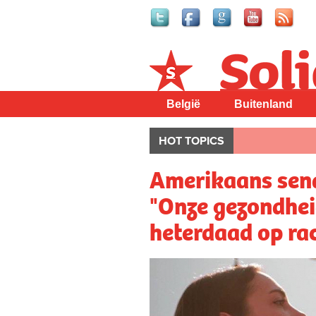
Solidair
België
Buitenland
HOT TOPICS
Amerikaans sena
"Onze gezondhei
heterdaad op ra