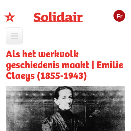
Fr
Solidair
Als het werkvolk
geschiedenis maakt | Emilie
Claeys (1855-1943)