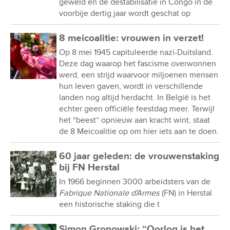
geweld en de destabilisatie in Congo in de
voorbije dertig jaar wordt geschat op
8 meicoalitie: vrouwen in verzet!
Op 8 mei 1945 capituleerde nazi-Duitsland.
Deze dag waarop het fascisme overwonnen
werd, een strijd waarvoor miljoenen mensen
hun leven gaven, wordt in verschillende
landen nog altijd herdacht. In België is het
echter geen officiële feestdag meer. Terwijl
het “beest” opnieuw aan kracht wint, staat
de 8 Meicoalitie op om hier iets aan te doen.
60 jaar geleden: de vrouwenstaking
bij FN Herstal
In 1966 beginnen 3000 arbeidsters van de
Fabrique Nationale d'Armes
(FN) in Herstal
een historische staking die t
Simon Gronowski: “Oorlog is het