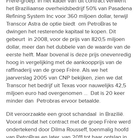
Frère-groep. In het kader van dit contract verwerft
het Braziliaanse overheidsbedrijf 50% van Pasadena
Refining System Inc voor 360 miljoen dollar, terwijl
Transcor Astra de optie biedt om PetroBras te
dwingen het resterende kapitaal te kopen. Dit
gebeurt in 2008, voor de prijs van 820,5 miljoen
dollar, meer dan het dubbele van de waarde van de
eerste helft. Maar bovenal is deze prijs onevenredig
hoog in vergelijking met de aankoopprijs van de
raffinaderij van de groep Frère. Als we het
jaarverslag 2005 van CNP bekijken, zien we dat
Transcor het bedrijf uit Texas voor nauwelijks 42,5
miljoen euro had overgenomen ... Dat is 20 keer
minder dan Petrobras ervoor betaalde.
Dit veroorzaakte een groot schandaal in Brazilië.
Vooral omdat het contract met de groep Frère werd
ondertekend door Dilma Rousseff, toenmalig hoofd
van PetroBras en later, van 2011 tot haar ontslag in