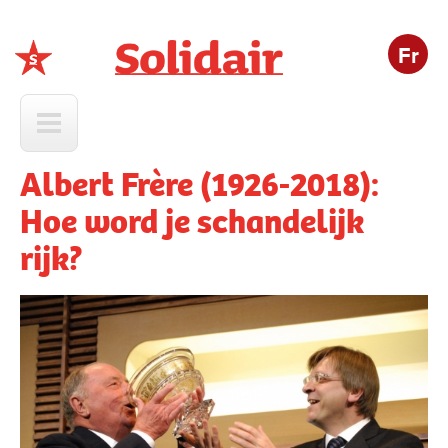
Fr
Solidair
Albert Frère (1926-2018):
Hoe word je schandelijk
rijk?