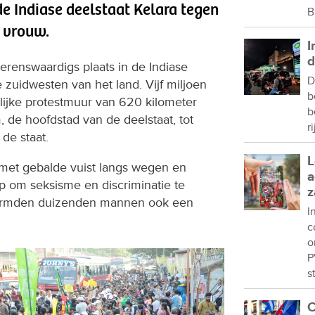
de Indiase deelstaat Kelara tegen
B
e vrouw.
I
d
erenswaardigs plaats in de Indiase
D
te zuidwesten van het land. Vijf miljoen
b
jke protestmuur van 620 kilometer
b
 de hoofdstad van de deelstaat, tot
r
de staat.
L
 met gebalde vuist langs wegen en
a
p om seksisme en discriminatie te
z
t vormden duizenden mannen ook een
I
c
o
P
s
C