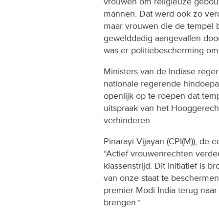
vrouwen om religieuze gebouw
mannen. Dat werd ook zo verd
maar vrouwen die de tempel 
gewelddadig aangevallen door
was er politiebescherming om 
Ministers van de Indiase rege
nationale regerende hindoepar
openlijk op te roepen dat te
uitspraak van het Hooggerec
verhinderen.
Pinarayi Vijayan (CPI(M)), de e
“Actief vrouwenrechten verde
klassenstrijd. Dit initiatief is
van onze staat te bescherme
premier Modi India terug naar
brengen.”