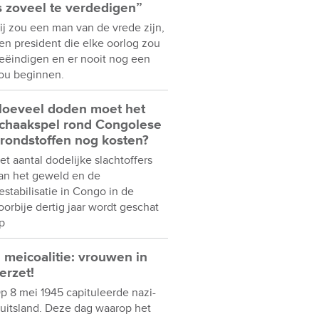
s zoveel te verdedigen”
ij zou een man van de vrede zijn,
en president die elke oorlog zou
eëindigen en er nooit nog een
ou beginnen.
oeveel doden moet het
chaakspel rond Congolese
rondstoffen nog kosten?
et aantal dodelijke slachtoffers
an het geweld en de
estabilisatie in Congo in de
oorbije dertig jaar wordt geschat
p
 meicoalitie: vrouwen in
erzet!
p 8 mei 1945 capituleerde nazi-
uitsland. Deze dag waarop het