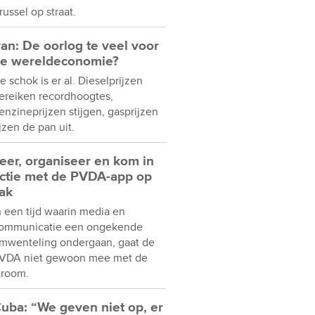
russel op straat.
ran: De oorlog te veel voor
e wereldeconomie?
e schok is er al. Dieselprijzen
ereiken recordhoogtes,
enzineprijzen stijgen, gasprijzen
ijzen de pan uit.
eer, organiseer en kom in
ctie met de PVDA-app op
ak
n een tijd waarin media en
ommunicatie een ongekende
mwenteling ondergaan, gaat de
VDA niet gewoon mee met de
troom.
uba: “We geven niet op, er