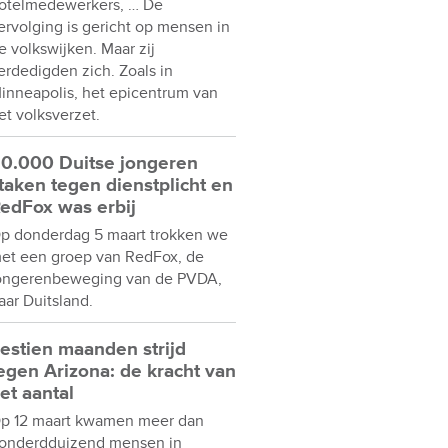
otelmedewerkers, … De
ervolging is gericht op mensen in
e volkswijken. Maar zij
erdedigden zich. Zoals in
inneapolis, het epicentrum van
et volksverzet.
0.000 Duitse jongeren
taken tegen dienstplicht en
edFox was erbij
p donderdag 5 maart trokken we
et een groep van RedFox, de
ongerenbeweging van de PVDA,
aar Duitsland.
estien maanden strijd
egen Arizona: de kracht van
et aantal
p 12 maart kwamen meer dan
onderdduizend mensen in