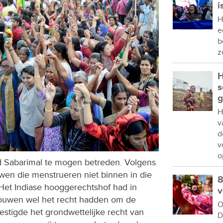
i
H
e
b
z
H
s
g
H
v
d
v
o
d Sabarimal te mogen betreden. Volgens
en die menstrueren niet binnen in die
8
 Het Indiase hooggerechtshof had in
v
rouwen wel het recht hadden om de
O
stigde het grondwettelijke recht van
D