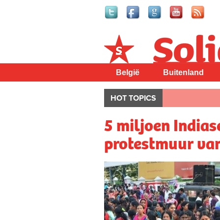
Solidair
België
Buitenland
HOT TOPICS
5 miljoen India
protestmuur van