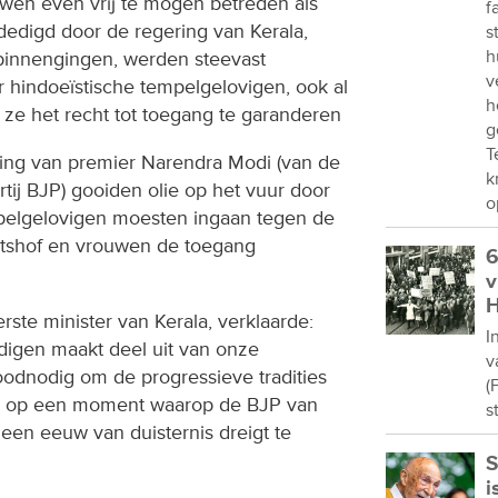
en even vrij te mogen betreden als
f
edigd door de regering van Kerala,
s
h
binnengingen, werden steevast
v
 hindoeïstische tempelgelovigen, ook al
h
ze het recht tot toegang te garanderen
g
T
ring van premier Narendra Modi (van de
k
tij BJP) gooiden olie op het vuur door
o
mpelgelovigen moesten ingaan tegen de
htshof en vrouwen de toegang
6
v
H
erste minister van Kerala, verklaarde:
I
digen maakt deel uit van onze
v
 broodnodig om de progressieve tradities
(
n op een moment waarop de BJP van
s
 een eeuw van duisternis dreigt te
S
i