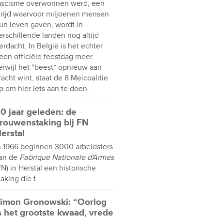
ascisme overwonnen werd, een
trijd waarvoor miljoenen mensen
un leven gaven, wordt in
erschillende landen nog altijd
erdacht. In België is het echter
een officiële feestdag meer.
erwijl het “beest” opnieuw aan
racht wint, staat de 8 Meicoalitie
p om hier iets aan te doen.
0 jaar geleden: de
rouwenstaking bij FN
erstal
n 1966 beginnen 3000 arbeidsters
an de
Fabrique Nationale d'Armes
FN) in Herstal een historische
taking die t
imon Gronowski: “Oorlog
s het grootste kwaad, vrede