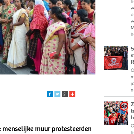
h
v
d
v
M
h
5
s
R
O
m
j
n
Z
t
h
O
 menselijke muur protesteerden
h