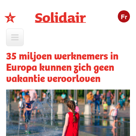
Fr
Solidair
35 miljoen werknemers in
Europa kunnen zich geen
vakantie veroorloven