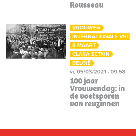
Rousseau
VROUWEN
INTERNATIONALE VRO
8 MAART
CLARA ZETKIN
BELGIË
vr, 05/03/2021 - 09:58
100 jaar
Vrouwendag: in
de voetsporen
van reuzinnen