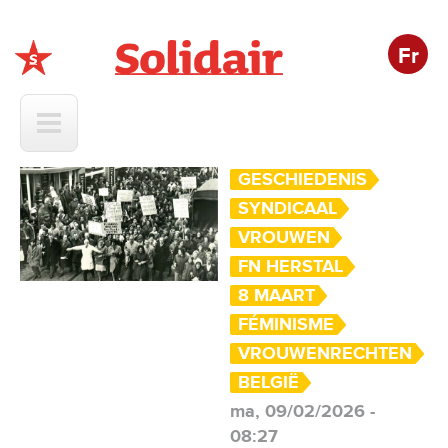
Fr
Solidair
GESCHIEDENIS
SYNDICAAL
VROUWEN
FN HERSTAL
8 MAART
FÉMINISME
VROUWENRECHTEN
BELGIË
ma, 09/02/2026 -
08:27