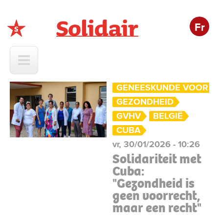
Fr
Solidair
GENEESKUNDE VOOR H
GEZONDHEID
GVHV
BELGIË
CUBA
vr, 30/01/2026 - 10:26
Solidariteit met
Cuba:
"Gezondheid is
geen voorrecht,
maar een recht"