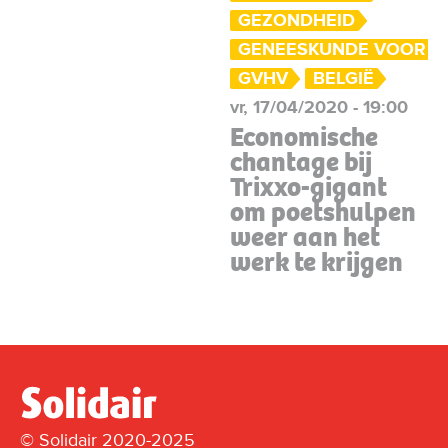
GEZONDHEID
GENEESKUNDE VOOR H
GVHV
BELGIË
vr, 17/04/2020 - 19:00
Economische
chantage bij
Trixxo-gigant
om poetshulpen
weer aan het
werk te krijgen
© Solidair 2020-2025