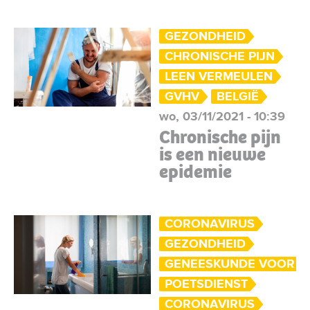
GEZONDHEID
CHRONISCHE PIJN
LEEN VERMEULEN
GVHV
BELGIË
wo, 03/11/2021 - 10:39
Chronische pijn
is een nieuwe
epidemie
CORONAVIRUS
GEZONDHEID
GENEESKUNDE VOOR H
POETSDIENST
CORONAVIRUS