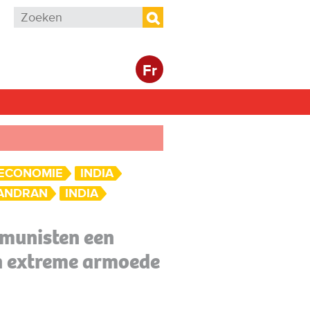
Zoekveld
Zoeken
Fr
ECONOMIE
INDIA
ANDRAN
INDIA
munisten een
n extreme armoede