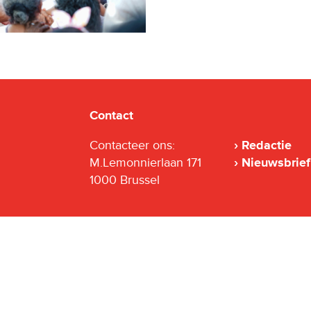
Contact
Contacteer ons:
Redactie
M.Lemonnierlaan 171
Nieuwsbrief
1000 Brussel