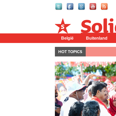
Solidair
België
Buitenland
HOT TOPICS