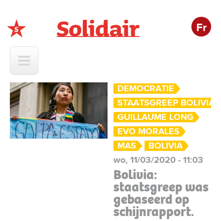
Fr
Solidair
DEMOCRATIE
STAATSGREEP BOLIVIA
GUILLAUME LONG
EVO MORALES
MAS
BOLIVIA
wo, 11/03/2020 - 11:03
Bolivia:
staatsgreep was
gebaseerd op
schijnrapport.