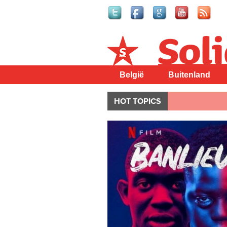
Solidair
België
Buitenland
HOT TOPICS