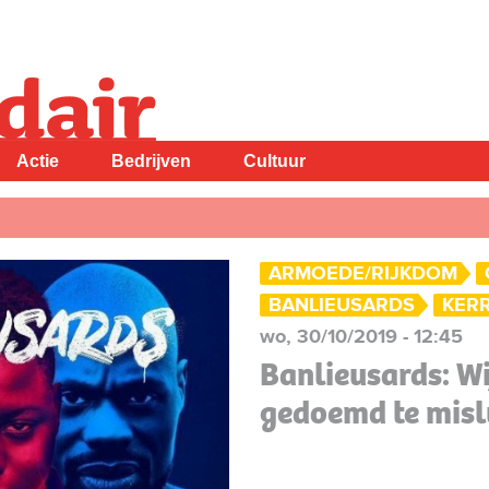
Actie
Bedrijven
Cultuur
ARMOEDE/RIJKDOM
BANLIEUSARDS
KER
wo, 30/10/2019 - 12:45
Banlieusards: Wij
gedoemd te mis