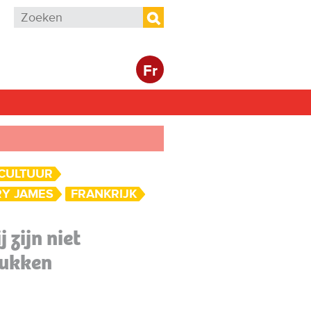
Zoekveld
Zoeken
Fr
CULTUUR
RY JAMES
FRANKRIJK
 zijn niet
lukken