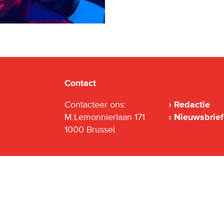
Contact
Contacteer ons:
Redactie
M.Lemonnierlaan 171
Nieuwsbrief
1000 Brussel