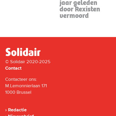
jaar geleden
door Rexisten
vermoord
© Solidair 2020-2025
Contact
Contacteer ons:
M.Lemonnierlaan 171
1000 Brussel
Redactie