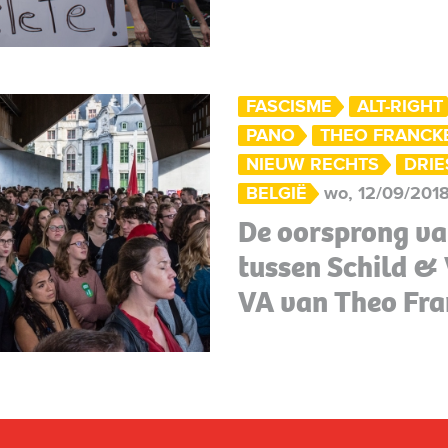
FASCISME
ALT-RIGHT
PANO
THEO FRANCK
NIEUW RECHTS
DRIE
BELGIË
wo, 12/09/2018
De oorsprong va
tussen Schild & 
VA van Theo Fr