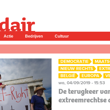
Actie
Bedrijven
Cultuur
DEMOCRATIE
MAATS
NIEUW RECHTS
EXT
BELGIË
EUROPA
V
wo, 04/09/2019 - 15:53
De terugkeer va
extreemrechtse 