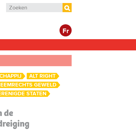
Zoekveld
Zoeken
Fr
CHAPPIJ
ALT RIGHT
REEMRECHTS GEWELD
ERENIGDE STATEN
n de
dreiging