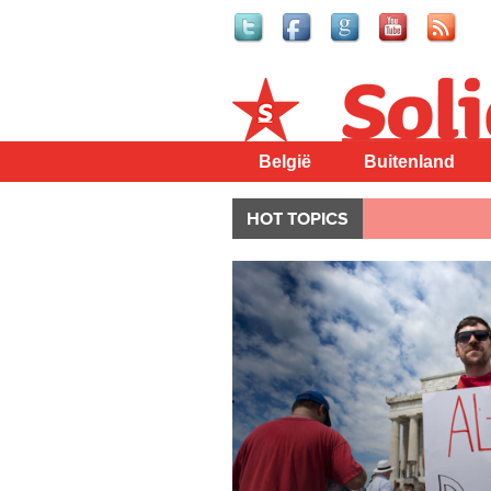
Solidair
België
Buitenland
HOT TOPICS