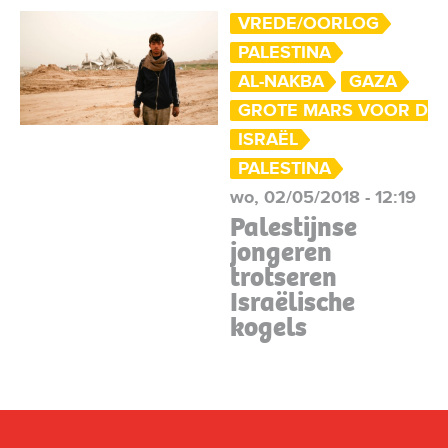
VREDE/OORLOG
PALESTINA
AL-NAKBA
GAZA
GROTE MARS VOOR DE
ISRAËL
PALESTINA
wo, 02/05/2018 - 12:19
Palestijnse
jongeren
trotseren
Israëlische
kogels