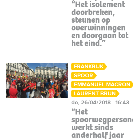
“Het isolement
doorbreken,
steunen op
overwinningen
en doorgaan tot
het eind.”
FRANKRIJK
SPOOR
EMMANUEL MACRON
LAURENT BRUN
do, 26/04/2018 - 16:43
“Het
spoorwegpersonee
werkt sinds
anderhalf jaar