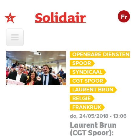
Fr
Solidair
OPENBARE DIENSTEN
SPOOR
SYNDICAAL
CGT SPOOR
LAURENT BRUN
BELGIË
FRANKRIJK
do, 24/05/2018 - 13:06
Laurent Brun
(CGT Spoor):