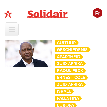
Fr
Solidair
CULTUUR
GESCHIEDENIS
APARTHEID
ZUID-AFRIKA
RAOUL PECK
ERNEST COLE
ZUID-AFRIKA
ISRAËL
PALESTINA
EUROPA