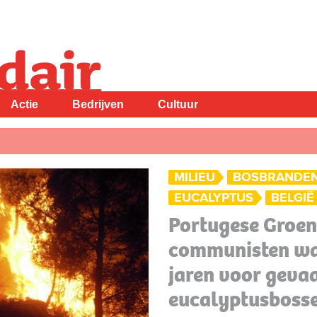
Actie
Bedrijven
Cultuur
MILIEU
BOSBRANDE
EUCALYPTUS
BELGIË
Portugese Groen
communisten wa
jaren voor geva
eucalyptusboss