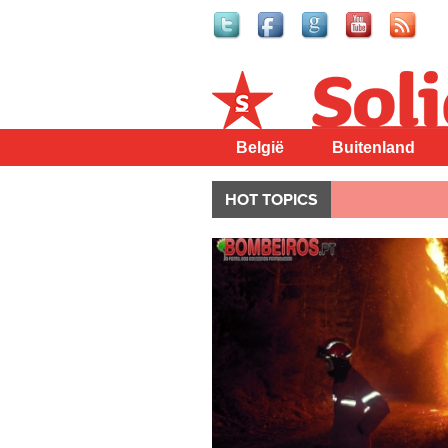
Solidair
België
Buitenland
HOT TOPICS