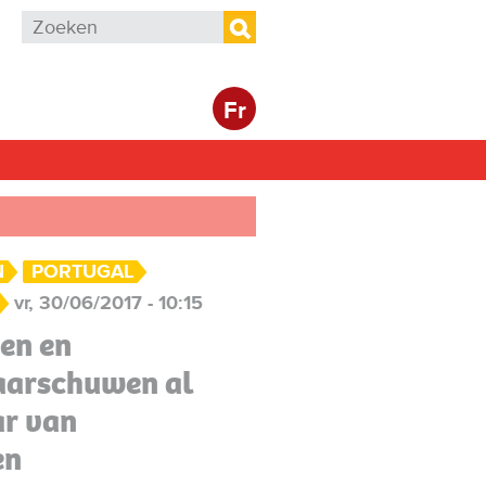
Zoekveld
Zoeken
Fr
N
PORTUGAL
vr, 30/06/2017 - 10:15
en en
arschuwen al
ar van
en