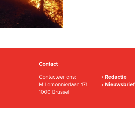
Contact
Contacteer ons:
Redactie
M.Lemonnierlaan 171
Nieuwsbrief
1000 Brussel