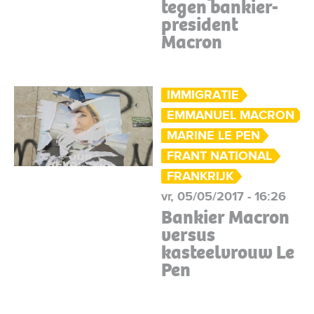
tegen bankier-
president
Macron
IMMIGRATIE
EMMANUEL MACRON
MARINE LE PEN
FRANT NATIONAL
FRANKRIJK
vr, 05/05/2017 - 16:26
Bankier Macron
versus
kasteelvrouw Le
Pen