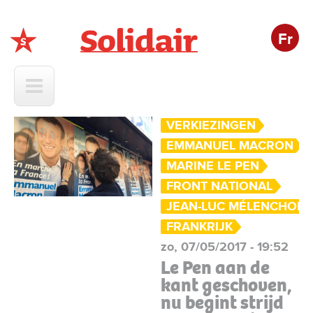
Fr
Solidair
VERKIEZINGEN
EMMANUEL MACRON
MARINE LE PEN
FRONT NATIONAL
JEAN-LUC MÉLENCHON
FRANKRIJK
zo, 07/05/2017 - 19:52
Le Pen aan de
kant geschoven,
nu begint strijd