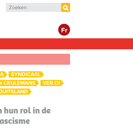
Zoekveld
Zoeken
Fr
TA
SYNDICAAL
N CEULEMANS
VER.DI
DUITSLAND
hun rol in de
 fascisme