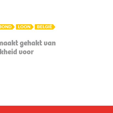
BOND
LOON
BELGIË
maakt gehakt van
jkheid voor