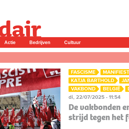
Actie
Bedrijven
Cultuur
FASCISME
MANIFIES
KATJA BARTHOLD
JA
VAKBOND
BELGIË
di, 22/07/2025 - 11:54
De vakbonden en 
strijd tegen het