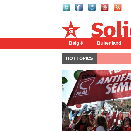
Solidair
België
Buitenland
HOT TOPICS