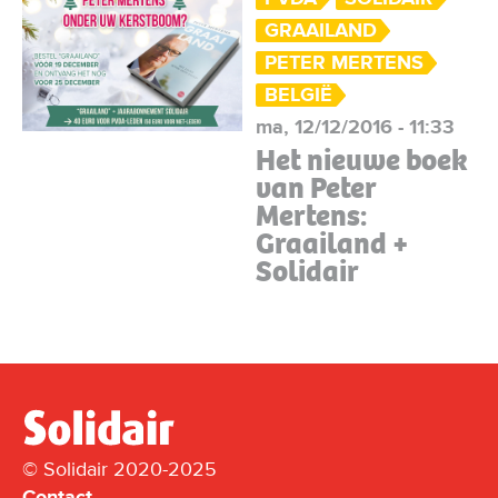
GRAAILAND
PETER MERTENS
BELGIË
ma, 12/12/2016 - 11:33
Het nieuwe boek
van Peter
Mertens:
Graailand +
Solidair
© Solidair 2020-2025
Contact