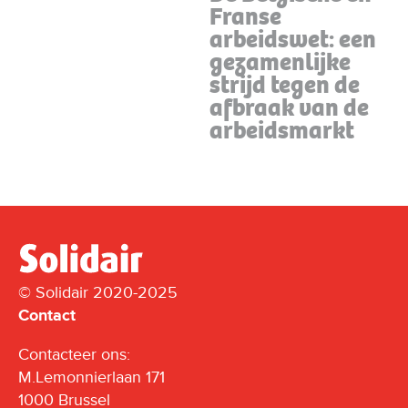
Franse
arbeidswet: een
gezamenlijke
strijd tegen de
afbraak van de
arbeidsmarkt
© Solidair 2020-2025
Contact
Contacteer ons:
M.Lemonnierlaan 171
1000 Brussel