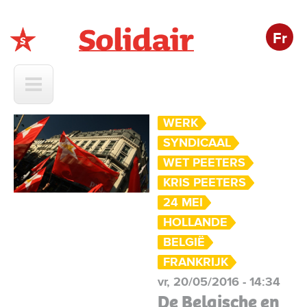
Fr
Solidair
WERK
SYNDICAAL
WET PEETERS
KRIS PEETERS
24 MEI
HOLLANDE
BELGIË
FRANKRIJK
vr, 20/05/2016 - 14:34
De Belgische en