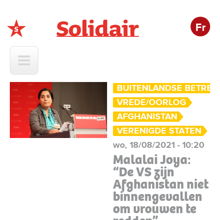
Fr
Solidair
BUITENLANDSE BETREK
VREDE/OORLOG
AFGHANISTAN
VERENIGDE STATEN
wo, 18/08/2021 - 10:20
Malalai Joya:
“De VS zijn
Afghanistan niet
binnengevallen
om vrouwen te