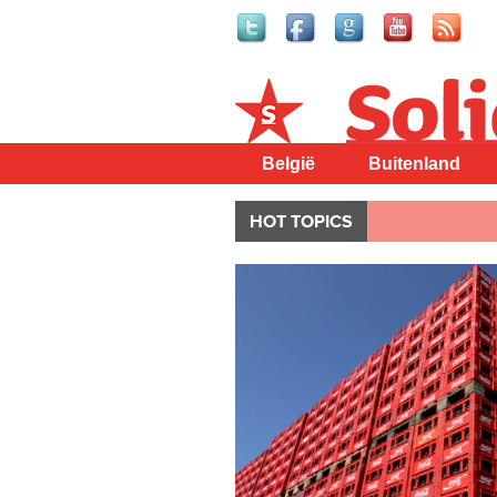
Solidair
België
Buitenland
HOT TOPICS