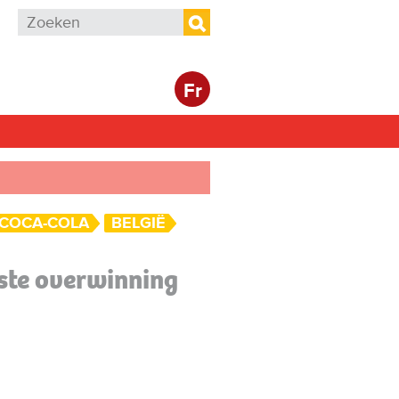
Zoekveld
Zoeken
Fr
COCA-COLA
BELGIË
rste overwinning