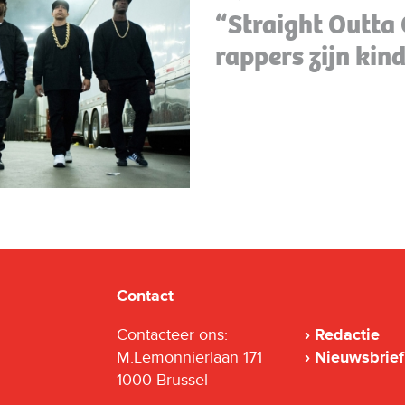
“Straight Outta
rappers zijn kin
Contact
Contacteer ons:
Redactie
M.Lemonnierlaan 171
Nieuwsbrief
1000 Brussel