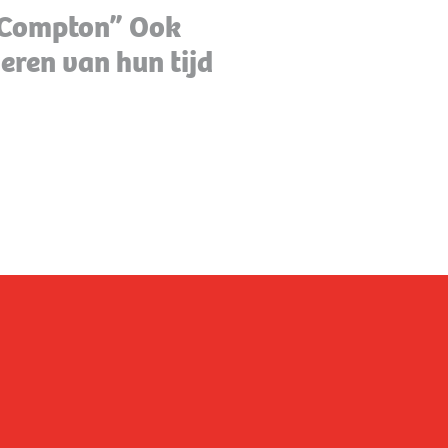
 Compton” Ook
deren van hun tijd