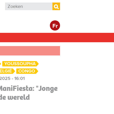
Zoekveld
Zoeken
Fr
YOUSSOUPHA
ELGIË
CONGO
2025 - 16:01
aniFiesta: "Jonge
de wereld