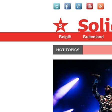
Solidair
België
Buitenland
HOT TOPICS