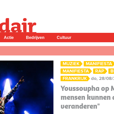
Actie
Bedrijven
Cultuur
MUZIEK
MANIFIESTA
MANIFIESTA
RAP
B
FRANKRIJK
do, 28/08/
Youssoupha op M
mensen kunnen 
veranderen"