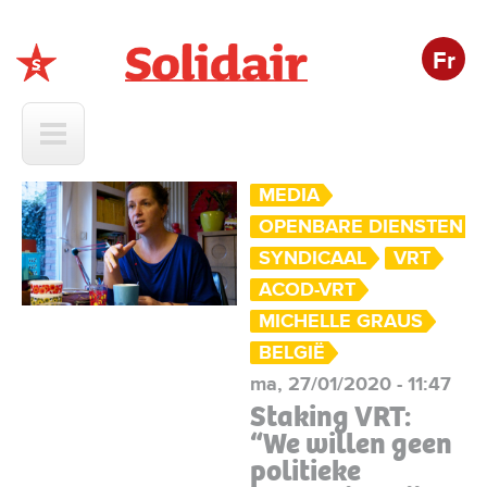
Fr
Solidair
MEDIA
OPENBARE DIENSTEN
SYNDICAAL
VRT
ACOD-VRT
MICHELLE GRAUS
BELGIË
ma, 27/01/2020 - 11:47
Staking VRT:
“We willen geen
politieke