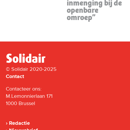
inmenging bij de
openbare
omroep”
© Solidair 2020-2025
Contact
Contacteer ons:
M.Lemonnierlaan 171
1000 Brussel
Redactie