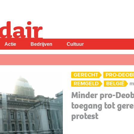
Actie
Bedrijven
Cultuur
GERECHT
PRO-DEOB
REMGELD
BELGIË
m
Minder pro-Deob
toegang tot gere
protest