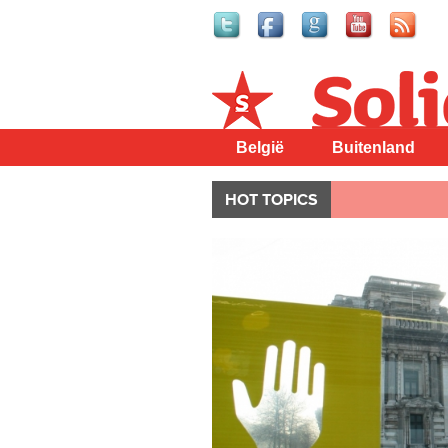
Solidair
België
Buitenland
HOT TOPICS