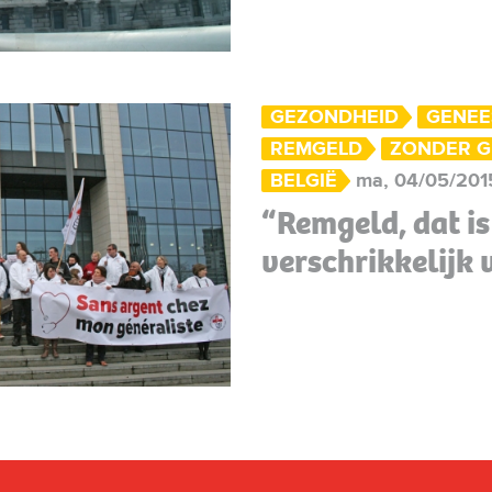
GEZONDHEID
GENEE
REMGELD
ZONDER G
BELGIË
ma, 04/05/2015
“Remgeld, dat is
verschrikkelijk