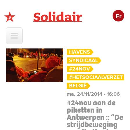
Fr
Solidair
HAVENS
SYNDICAAL
#24NOV
#HETSOCIAALVERZET
BELGIË
ma, 24/11/2014 - 16:06
#24nov aan de
piketten in
Antwerpen :: “De
strijdbeweging