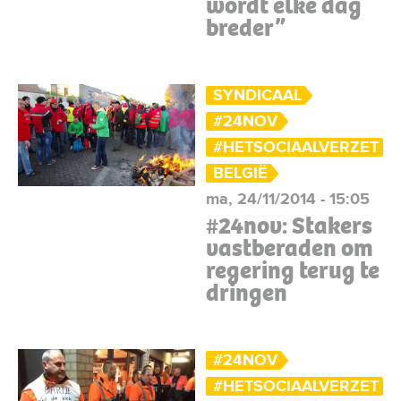
wordt elke dag
breder”
SYNDICAAL
#24NOV
#HETSOCIAALVERZET
BELGIË
ma, 24/11/2014 - 15:05
#24nov: Stakers
vastberaden om
regering terug te
dringen
#24NOV
#HETSOCIAALVERZET