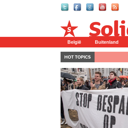
Solidair
België
Buitenland
HOT TOPICS