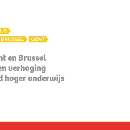
IJS
BRUSSEL
GENT
nt en Brussel
gen verhoging
d hoger onderwijs