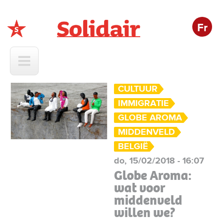
Fr
Solidair
CULTUUR
IMMIGRATIE
GLOBE AROMA
MIDDENVELD
BELGIË
do, 15/02/2018 - 16:07
Globe Aroma:
wat voor
middenveld
willen we?