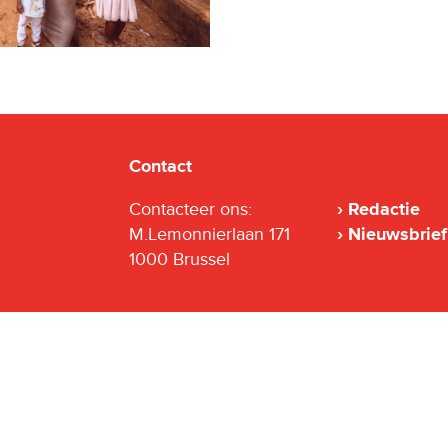
Contact
Contacteer ons:
Redactie
M.Lemonnierlaan 171
Nieuwsbrief
1000 Brussel