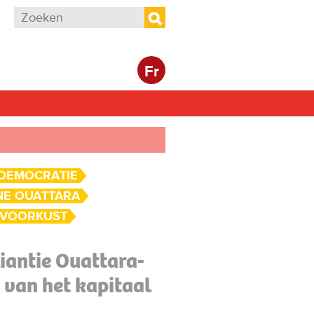
Zoekveld
Zoeken
Fr
DEMOCRATIE
NE OUATTARA
IVOORKUST
liantie Ouattara-
 van het kapitaal