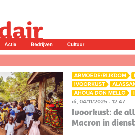
Actie
Bedrijven
Cultuur
ARMOEDE/RIJKDOM
IVOORKUST
ALASSA
AHOUA DON MELLO
di, 04/11/2025 - 12:47
Ivoorkust: de al
Macron in dienst