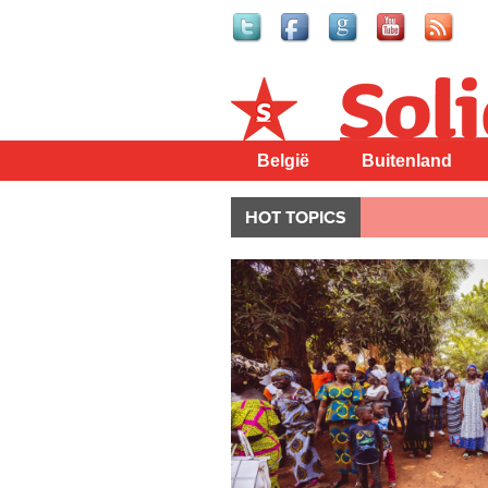
Solidair
België
Buitenland
HOT TOPICS