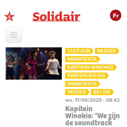
Fr
Solidair
CULTUUR
MUZIEK
MANIFIESTA
KAPITEIN WINOKIO
KINDERLIEDJES
MANIFIESTA
MUZIEK
BELGIË
wo, 17/09/2025 - 08:42
Kapitein
Winokio: "We zijn
de soundtrack