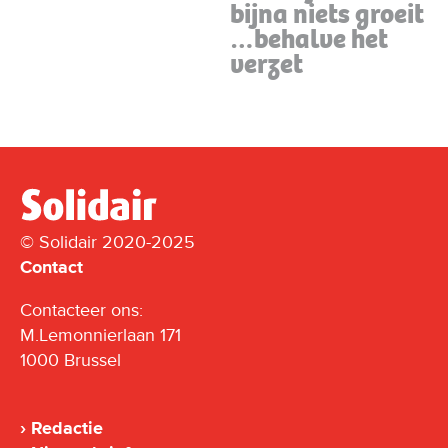
bijna niets groeit
…behalve het
verzet
© Solidair 2020-2025
Contact
Contacteer ons:
M.Lemonnierlaan 171
1000 Brussel
Redactie