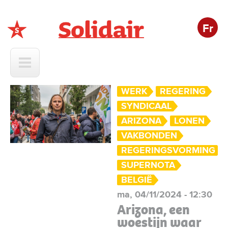
Fr
Solidair
WERK
REGERING
SYNDICAAL
ARIZONA
LONEN
VAKBONDEN
REGERINGSVORMING
SUPERNOTA
BELGIË
ma, 04/11/2024 - 12:30
Arizona, een
woestijn waar